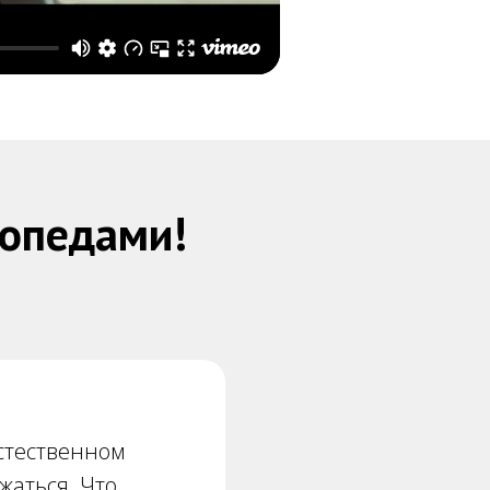
топедами!
естественном
жаться. Что