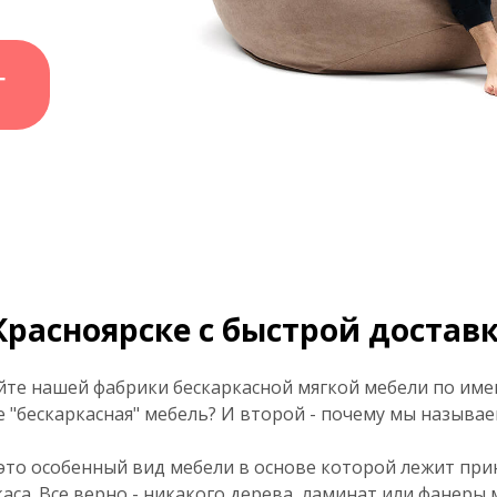
Г
Красноярске с быстрой достав
йте нашей фабрики бескаркасной мягкой мебели по имени
е "бескаркасная" мебель? И второй - почему мы называ
это особенный вид мебели в основе которой лежит пр
аса. Все верно - никакого дерева, ламинат или фанеры 