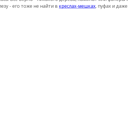
езу - его тоже не найти в
креслах-мешках
, пуфах и даж