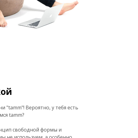
кой
 "tamm"! Вероятно, у тебя есть
емся tamm?
инцип свободной формы и
мы не используем, а особенно