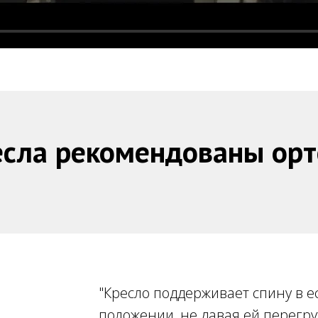
сла рекомендованы ор
"Кресло поддерживает спину в 
положении, не давая ей перегру