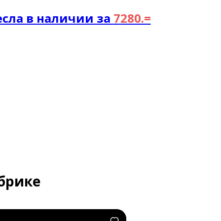
есла в наличии за
7
280.=
абрике